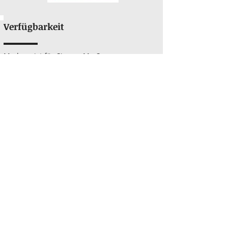
Verfügbarkeit
Madonn ist für Sie von Mo-Sa
von
9.00-21.00
Uhr erreichbar.
Somit finden wir immer den richtigen
Zeitpunkt, um in Ruhe zu sprechen.
Fragen oder Meinungen?
Wir helfen gerne weiter!
Kontakt
© 2026 Madonn e.K.
AGB
Impressum
Datenschutz