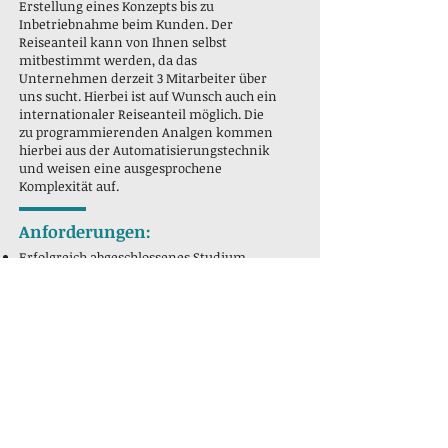
Erstellung eines Konzepts bis zu
Inbetriebnahme beim Kunden. Der
Reiseanteil kann von Ihnen selbst
mitbestimmt werden, da das
Unternehmen derzeit 3 Mitarbeiter über
uns sucht. Hierbei ist auf Wunsch auch ein
internationaler Reiseanteil möglich. Die
zu programmierenden Analgen kommen
hierbei aus der Automatisierungstechnik
und weisen eine ausgesprochene
Komplexität auf.
Anforderungen:
Erfolgreich abgeschlossenes Studium
der Elektrotechnik oder entsprechende
fundierte Berufserfahrung
Fundierte Berufserfahrung in der
Programmierung von SPS/PLC
Kenntnisse von Bus- und
Kommunikationsprotokollen wären
ein zusätzliches Plus
Kenntnisse im Bereich der agilen
Entwicklung wären ein zusätzliches
Plus