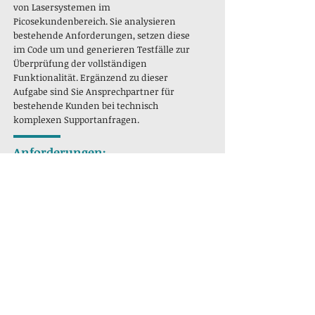
von Lasersystemen im
Picosekundenbereich. Sie analysieren
bestehende Anforderungen, setzen diese
im Code um und generieren Testfälle zur
Überprüfung der vollständigen
Funktionalität. Ergänzend zu dieser
Aufgabe sind Sie Ansprechpartner für
bestehende Kunden bei technisch
komplexen Supportanfragen.
Anforderungen:
Erfolgreich abgeschlossenes Studium
der Informatik, Elektrotechnik oder
vergleichbar
Sehr gute Kenntnisse im Bereich FPGA-
Programmierung
Strategisches Denken, selbstständiges
Arbeiten sowie Ziel- und
Ergebnisorientiertheit
Sehr gute Englischkenntnisse
Kenntnisse im Bereich optischer
Systeme sind ein zusätzliches Plus