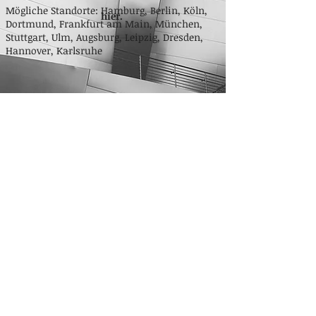
Mögliche Standorte: Hamburg, Berlin, Köln,
hier.
Dortmund, Frankfurt am Main, München,
Stuttgart, Ulm, Augsburg, Leipzig, Dresden,
Hannover, Karlsruhe​
© 2026 Madonn e.K.
AGB
Impressum
Datenschutz