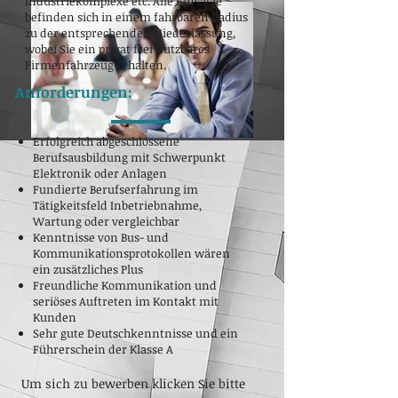
Industriekomplexe etc.
Alle Einsätze
befinden sich in einem fahrbaren Radius
zu der entsprechenden Niederlassung,
wobei Sie ein privat frei nutzbares
Firmenfahrzeug erhalten.
Anforderungen:
Erfolgreich abgeschlossene
Berufsausbildung mit Schwerpunkt
Elektronik oder Anlagen
Fundierte Berufserfahrung im
Tätigkeitsfeld Inbetriebnahme,
Wartung oder vergleichbar
Kenntnisse von Bus- und
Kommunikationsprotokollen wären
ein zusätzliches Plus
Freundliche Kommunikation und
seriöses Auftreten im Kontakt mit
Kunden
Sehr gute Deutschkenntnisse und ein
Führerschein der Klasse A
Um sich zu bewerben klicken Sie bitte