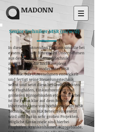
MADONN
Senior Techniker MSR (m/w/d)
In dieser spannenden Position sind Sie bei
einem weltweit führenden Unternehmen
aus der Automatisierungstechnik
zuständig für die hochkomplexe
Inbetriebnahme modernster MSR
Technik. Das Unternehmen entwickelt
und fertigt seine Steuerungstechnik
selbst und setzt diese bei Großprojekten
wie Flughäfen, Einkaufszentren und
größeren Bürogebäuden etc. ein. Hierbei
ist Ihr Fokus klar auf dem Bereich der
Inbetriebnahme von hochkomplexer MSR
Technik, die im HLK Bereich eingesetzt
wird und das in sehr großen Projekten.
Mögliche Einsatzziele sind hierbei
Flughäfen, Krankenhäuser, Bürogebäude,